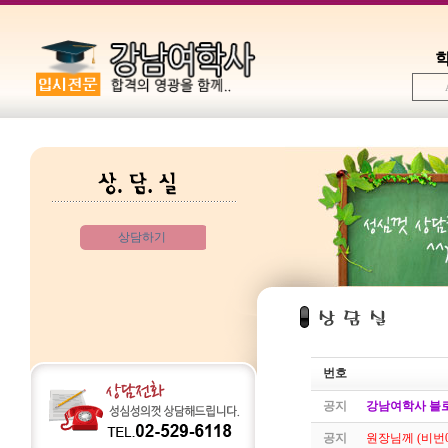
상담하기
번호
공지
강남여학사 블로
공지
원장님께 (비번0