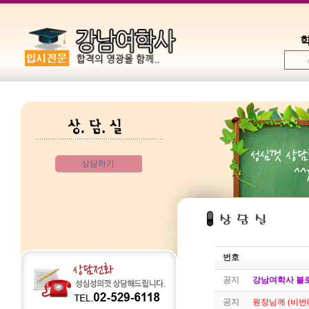
상담하기
번호
공지
강남여학사 블로
공지
원장님께 (비번0